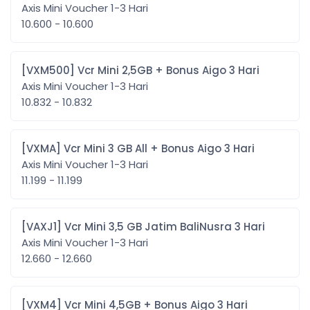
Axis Mini Voucher 1-3 Hari
10.600 - 10.600
[VXM500] Vcr Mini 2,5GB + Bonus Aigo 3 Hari
Axis Mini Voucher 1-3 Hari
10.832 - 10.832
[VXMA] Vcr Mini 3 GB All + Bonus Aigo 3 Hari
Axis Mini Voucher 1-3 Hari
11.199 - 11.199
[VAXJ1] Vcr Mini 3,5 GB Jatim BaliNusra 3 Hari
Axis Mini Voucher 1-3 Hari
12.660 - 12.660
[VXM4] Vcr Mini 4,5GB + Bonus Aigo 3 Hari